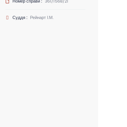
Номер справи :
361/1568/21
Суддя :
Рейнарт І.М.