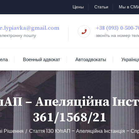
Цены
Статьи
Мы в СМ
e.lypiavka@gmail.com
+38 (093) 0-500-7
 електронну пошту
звоніть на номер те
дела
Военный адвокат
Автоадвокаты
Українц
пАП – Апеляційна Інст
361/1568/21
і Рішення
Стаття 130 КУпАП – Апеляційна Інстанція – Сп
/