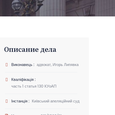
Описание дела
Виконавець :
адвокат, Игорь Липявка
Кваліфікація :
часть 1 статья 130 КУоАП
Інстанція :
Київський апеляційний суд