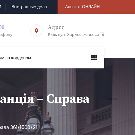
И
Выигранные дела
Адвокат ОНЛАЙН
00
Адрес
лефону
Київ, вул. Харківське шосе 19
ям за кордоном
анція – Справа
рава 361/1568/21