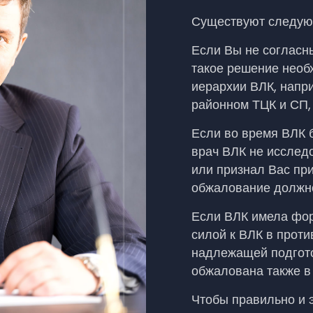
Существуют следую
Если Вы не согласн
такое решение необ
иерархии ВЛК, напр
районном ТЦК и СП,
Если во время ВЛК 
врач ВЛК не иссле
или признал Вас пр
обжалование должно
Если ВЛК имела фор
силой к ВЛК в прот
надлежащей подгото
обжалована также в 
Чтобы правильно и 