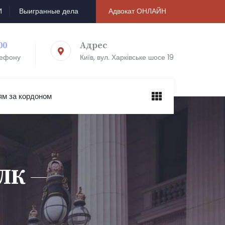
И
Выигранные дела
Адвокат ОНЛАЙН
00
Адрес
лефону
Київ, вул. Харківське шосе 19
ям за кордоном
ВЛК