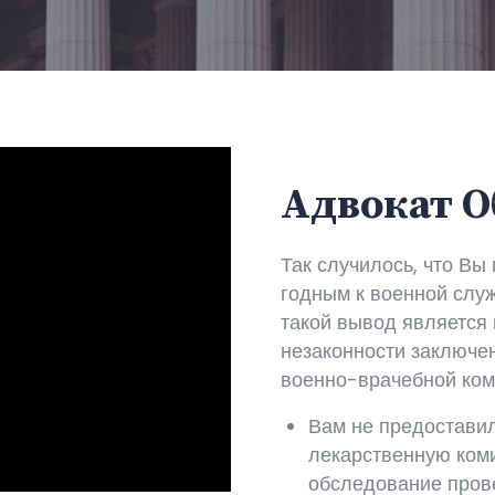
Адвокат 
Так случилось, что Вы
годным к военной служ
такой вывод является 
незаконности заключе
военно-врачебной ком
Вам не предоставил
лекарственную ком
обследование пров