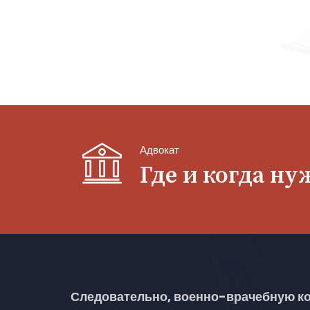
Адвокат
Где и когда н
Следовательно, военно-врачебную ко