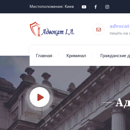
Местоположение: Киев
advocat
пишіть на
Главная
Криминал
Гражданские 
Ад