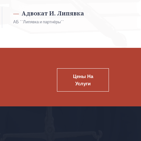
Адвокат И. Липявка
АБ ``Липявка и партнёры``
Цены На
Услуги