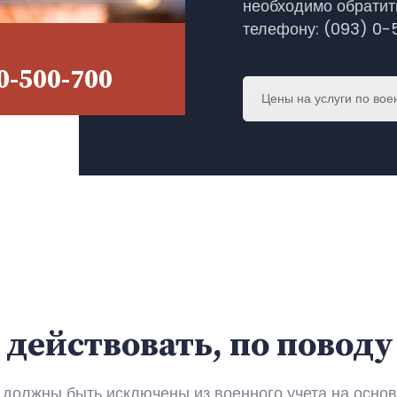
необходимо обратить
телефону: (093) 0-
0-500-700
Цены на услуги по во
 действовать, по повод
ы должны быть исключены из военного учета на осно