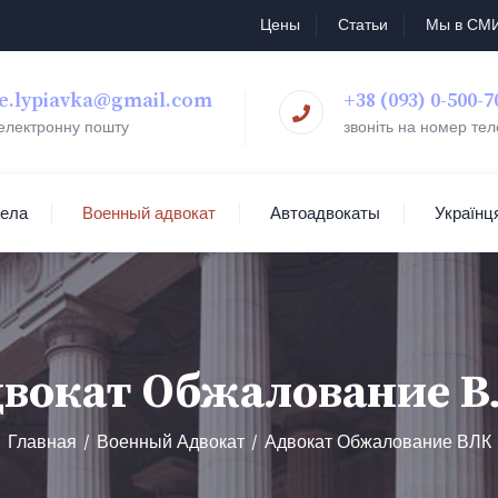
Цены
Статьи
Мы в СМ
e.lypiavka@gmail.com
+38 (093) 0-500-7
 електронну пошту
звоніть на номер те
дела
Военный адвокат
Автоадвокаты
Українц
вокат Обжалование 
Главная
Военный Адвокат
Адвокат Обжалование ВЛК
/
/