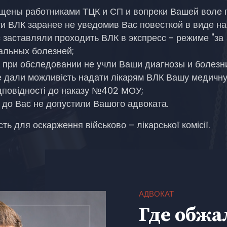
ищены работниками ТЦК и СП и вопреки Вашей воле 
и ВЛК заранее не уведомив Вас повесткой в ​​виде н
 заставляли проходить ВЛК в экспресс - режиме "за
альных болезней;
 при обследовании не учли Ваши диагнозы и болезн
не дали можливість надати лікарям ВЛК Вашу медичну
ідповідності до наказу №402 МОУ;
К до Вас не допустили Вашого адвоката.
ь для оскарження військово – лікарської комісії.
АДВОКАТ
Где обжа