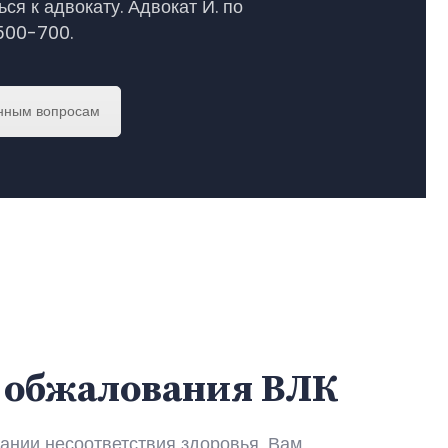
ся к адвокату. Адвокат И. по
500-700.
енным вопросам
у обжалования ВЛК
вании несоответствия здоровья, Вам