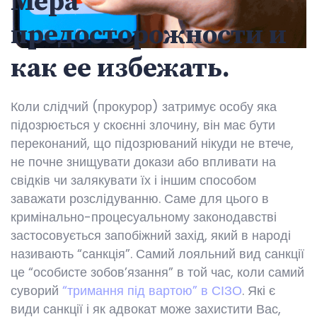
Мера
предосторожности и
как ее избежать.
Коли слідчий (прокурор) затримує особу яка
підозрюється у скоєнні злочину, він має бути
переконаний, що підозрюваний нікуди не втече,
не почне знищувати докази або впливати на
свідків чи залякувати їх і іншим способом
заважати розслідуванню. Саме для цього в
кримінально-процесуальному законодавстві
застосовується запобіжний захід, який в народі
називають “санкція”. Самий лояльний вид санкції
це “особисте зобов’язання” в той час, коли самий
суворий
“тримання під вартою” в СІЗО
. Які є
види санкції і як адвокат може захистити Вас,