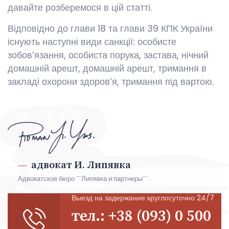
давайте розберемося в цій статті.
Відповідно до глави 18 та глави 39 КПК України
існують наступні види санкції: особисте
зобов’язання, особиста порука, застава, нічний
домашній арешт, домашній арешт, тримання в
закладі охорони здоров’я, тримання під вартою.
адвокат И. Липявка
Адвокатское бюро ``Липявка и партнеры``.
Выезд на задержание круглосуточно 24/7
тел.: +38 (093) 0 500