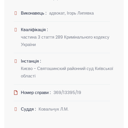
Виконавець :
адвокат, Ігорь Липявка
Кваліфікація :
частина 3 стаття 289 Кримінального кодексу
України
Інстанція :
Києво - Святошинский районний суд Київської
області
Номер справи :
369/13395/19
Суддя :
Ковальчук Л.М.