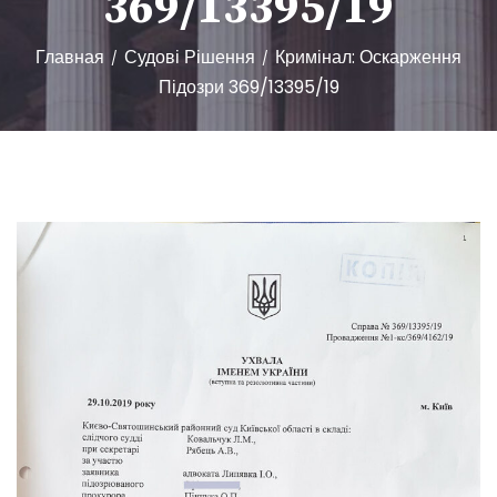
369/13395/19
Главная
Судові Рішення
Кримінал: Оскарження
/
/
Підозри 369/13395/19