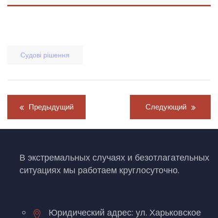
Судові рішення
Навигация
Предыдущий
Следующий
по
записям
В экстремальных случаях и безотлагательных
ситуациях мы работаем круглосуточно.
Юридический адрес: ул. Харьковское