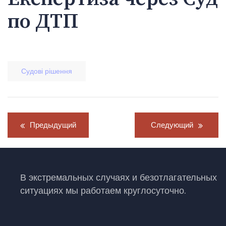
по ДТП
Судові рішення
Навигация
Предыдущий
Следующий
по
записям
В экстремальных случаях и безотлагательных
ситуациях мы работаем круглосуточно.