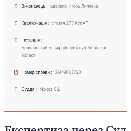
Виконавець :
адвокат, Игорь Липявка
Кваліфікація :
стаття 273 КУпАП
Інстанція :
Броварський міськрайонний суд Київської
області
Номер справи :
361/9067/23
Суддя :
Мохов Є.І.
Експертиза через Суд