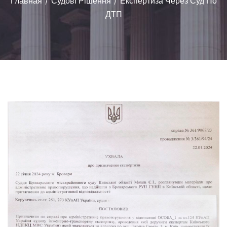
Главная
Судові Рішення
Експертиза Через Суд По
/
/
ДТП