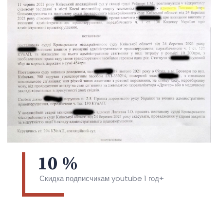
Стаття 130 КУпАП – Апеляційна інстанція – справа 361/1568/21
10
%
Скидка подписчикам youtube 1 год+