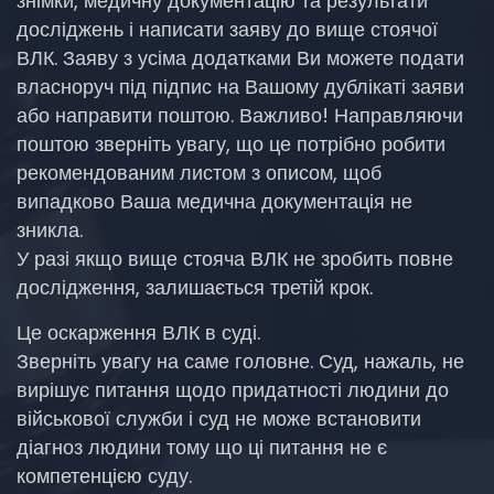
знімки, медичну документацію та результати
досліджень і написати заяву до вище стоячої
ВЛК. Заяву з усіма додатками Ви можете подати
власноруч під підпис на Вашому дублікаті заяви
або направити поштою. Важливо! Направляючи
поштою зверніть увагу, що це потрібно робити
рекомендованим листом з описом, щоб
випадково Ваша медична документація не
зникла.
У разі якщо вище стояча ВЛК не зробить повне
дослідження, залишається третій крок.
Це оскарження ВЛК в суді.
Зверніть увагу на саме головне. Суд, нажаль, не
вирішує питання щодо придатності людини до
військової служби і суд не може встановити
діагноз людини тому що ці питання не є
компетенцією суду.