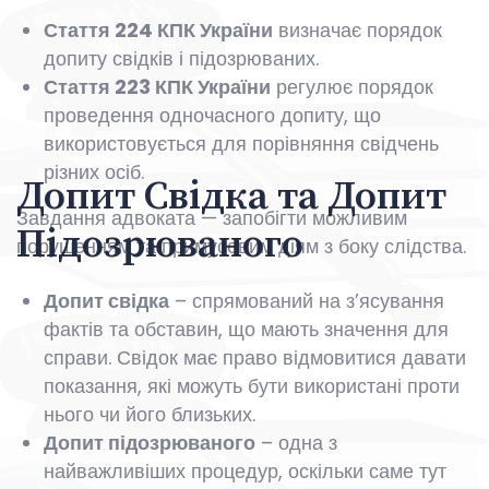
Стаття 224 КПК України
визначає порядок
допиту свідків і підозрюваних.
Стаття 223 КПК України
регулює порядок
проведення одночасного допиту, що
використовується для порівняння свідчень
різних осіб.
Допит Свідка та Допит
Завдання адвоката — запобігти можливим
Підозрюваного
порушенням та примусовим діям з боку слідства.
Допит свідка
– спрямований на з’ясування
фактів та обставин, що мають значення для
справи. Свідок має право відмовитися давати
показання, які можуть бути використані проти
нього чи його близьких.
Допит підозрюваного
– одна з
найважливіших процедур, оскільки саме тут