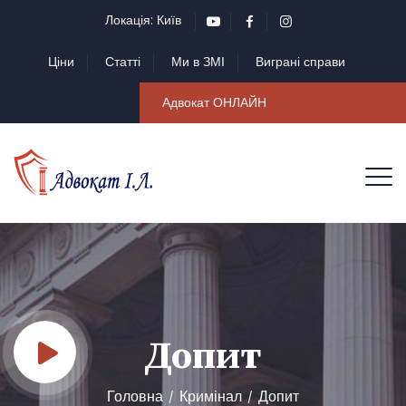
Локація: Київ
Ціни
Статті
Ми в ЗМІ
Виграні справи
Адвокат ОНЛАЙН
Допит
Головна
Кримінал
Допит
/
/