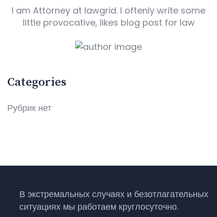
I am Attorney at lawgrid. I oftenly write some
little provocative, likes blog post for law
Categories
Рубрик нет
В экстремальных случаях и безотлагательных
ситуациях мы работаем круглосуточно.